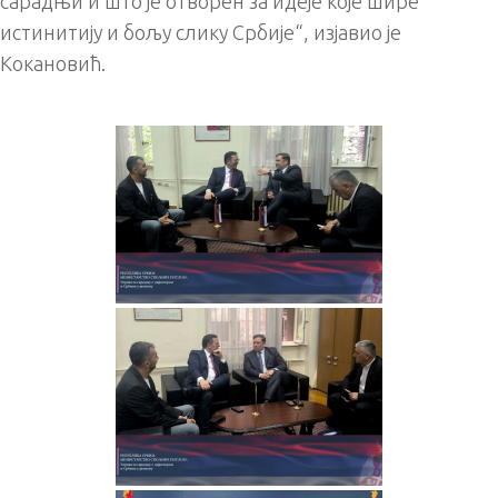
сарадњи и што је отворен за идеје које шире
истинитију и бољу слику Србије“, изјавио је
Кокановић.