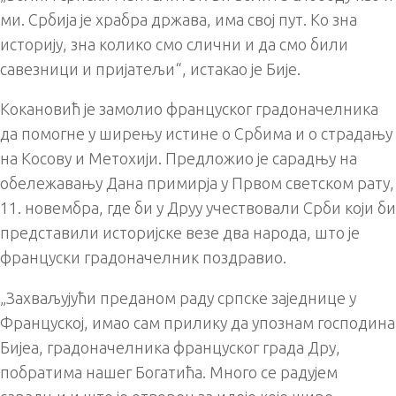
ми. Србија је храбра држава, има свој пут. Ко зна
историју, зна колико смо слични и да смо били
савезници и пријатељи“, истакао је Бије.
Кокановић је замолио француског градоначелника
да помогне у ширењу истине о Србима и о страдању
на Косову и Метохији. Предложио је сарадњу на
обележавању Дана примирја у Првом светском рату,
11. новембра, где би у Друу учествовали Срби који би
представили историјске везе два народа, што је
француски градоначелник поздравио.
„Захваљујући преданом раду српске заједнице у
Француској, имао сам прилику да упознам господина
Бијеа, градоначелника француског града Дру,
побратима нашег Богатића. Много се радујем