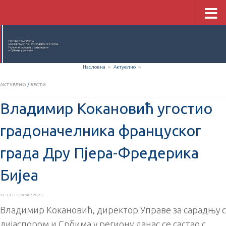
Скип то цонтент
Насловна
>
Актуелно
>
АКТУЕЛНО
/
ВЕСТИ
Владимир Кокановић угостио
градоначелника француског
града Дру Пјера-Фредерика
Бијеа
11. СЕПТЕМБАР 2025.
Владимир Кокановић, директор Управе за сарадњу с
дијаспором и Србима у региону данас се састао с