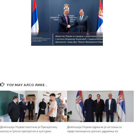
YОУ МАY АЛСО ЛИКЕ...
Делегација Управе посетила је Просвјетину
Делегација Управе одржала је састанак са
школу и Српско просвјетно и културно-
представницима српских удружења из