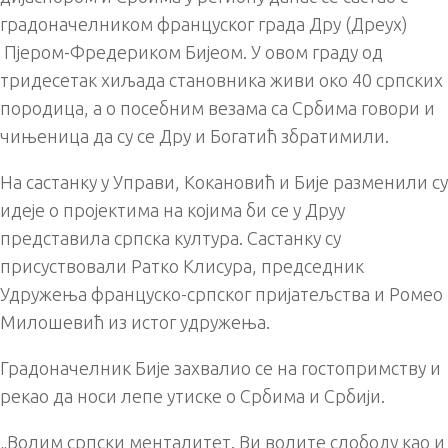
градоначелником француског града Дру (Дреуx)
Пјером-Фредериком Бијеом. У овом граду од
тридесетак хиљада становника живи око 40 српских
породица, а о посебним везама са Србима говори и
чињеница да су се Дру и Богатић збратимили.
На састанку у Управи, Кокановић и Бије разменили су
идеје о пројектима на којима би се у Друу
представила српска култура. Састанку су
присуствовали Ратко Клисура, председник
Удружења француско-српског пријатељства и Ромео
Милошевић из истог удружења.
Градоначелник Бије захвалио се на гостопримству и
рекао да носи лепе утиске о Србима и Србији.
„Волим српски менталитет. Ви волите слободу као и