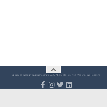
Управа за сарадњу са дијаспором © 2026. All Rights Reserved. Web projekat: ite.gov.rs