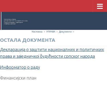
Скип то цонтент
Насловна
>
УПРАВА
>
Документи
>
ОСТАЛА ДОКУМЕНТА
Декларација о заштити националних и политичких
права и заједничкој будућности српског народа
Информатор о раду
Финансијски план