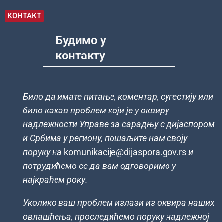
КОНТАКТ
Будимо у
контакту
Било да имате питање, коментар, сугестију или
било какав проблем који је у оквиру
надлежности Управе за сарадњу с дијаспором
и Србима у региону, пошаљите нам своју
поруку на
komunikacije@dijaspora.gov.rs
и
потрудићемо се да вам одговоримо у
најкраћем року.
Уколико ваш проблем излази из оквира наших
овлашћења, проследићемо поруку надлежној