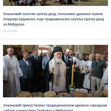
Кокановић посетио српску децу, полазнике црквеног кампа
Епархије будимске, који традиционално окупља српску децу
из Мађарске
14. јул 2026.
Кокановић присуствовао традиционалном црквено-народном
сабору у манастиру Грабовац у Мађарској