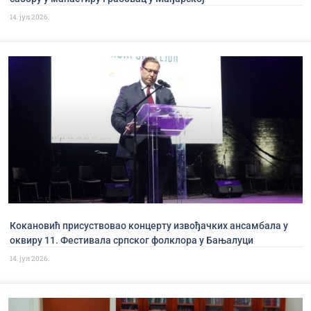
14. јул 2026.
Кокановић присуствовао концерту извођачких ансамбала у
оквиру 11. Фестивала српског фолклора у Бањалуци
14. јул 2026.