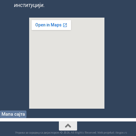
институцији.
Мапа сајта
Управа за сарадњу са дијаспором © 2026. All Rights Reserved. Web projekat: ite.gov.rs