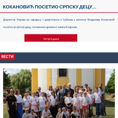
КОКАНОВИЋ ПОСЕТИО СРПСКУ ДЕЦУ,
ПОЛАЗНИКЕ ЦРКВЕНОГ КАМПА ЕПАРХИЈЕ
БУДИМСКЕ, КОЈИ ТРАДИЦИОНАЛНО ОКУПЉА
Директор Управе за сарадњу с дијаспором и Србима у региону Владимир Кокановић
СРПСКУ ДЕЦУ ИЗ МАЂАРСКЕ ...
посетио је српску децу, полазнике црквеног кампа Епархије...
Читајте даље
ВЕСТИ