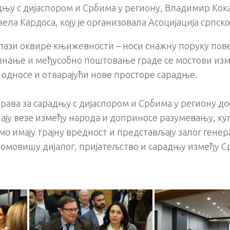
дњу с дијаспором и Србима у региону, Владимир Кок
ела Кардоса, коју је организовала Асоцијација српск
лази оквире књижевности – носи снажну поруку пове
 знање и међусобно поштовање граде се мостови изм
 односе и отварајући нове просторе сарадње.
права за сарадњу с дијаспором и Србима у региону д
јачају везе између народа и доприносе разумевању, ку
мо имају трајну вредност и представљају залог генера
 промовишу дијалог, пријатељство и сарадњу између Ср