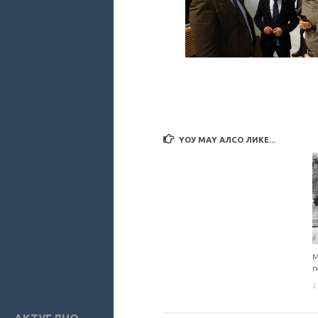
YОУ МАY АЛСО ЛИКЕ...
М
п
2