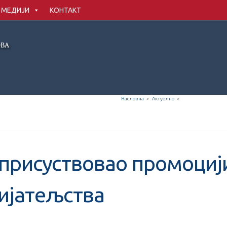
МЕДИЈИ
КОНТАКТ
Насловна
>
Актуелно
>
присуствовао промоцији
ијатељства