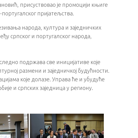
ановић, присуствовао је промоцији књиге
о-португалског пријатељства.
зивања народа, култура и заједничких
еђу српског и португалског народа,
оследно подржава све иницијативе које
лтурној размени и заједничкој будућности.
цијама које долазе. Управа ће и убудуће
бије и српских заједница у региону.