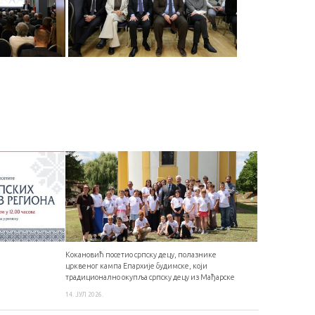
Кокановић посетио српску децу, полазнике
црквеног кампа Епархије будимске, који
традиционално окупља српску децу из Мађарске
14. ЈУЛ 2026.