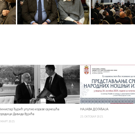
инистар Ђурић упутио изразе саучешћа
НАЈАВА ДОГАЂАЈА
ородици Давида Вујића
25. ОКТОБАР 2025.
. МАРТ 2025.