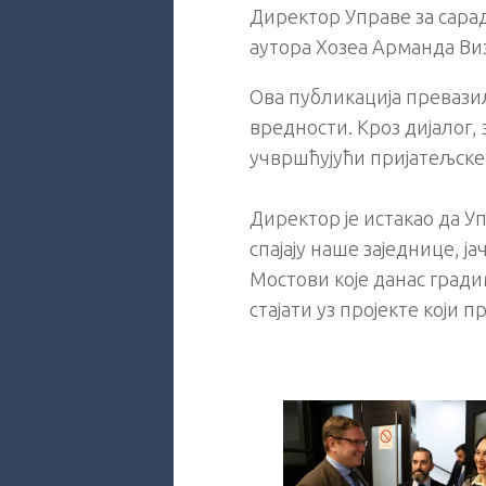
Директор Управе за сара
аутора Хозеа Арманда Виз
Ова публикација превази
вредности. Кроз дијалог,
учвршћујући пријатељске
Директор је истакао да У
спајају наше заједнице, 
Мостови које данас гради
стајати уз пројекте који