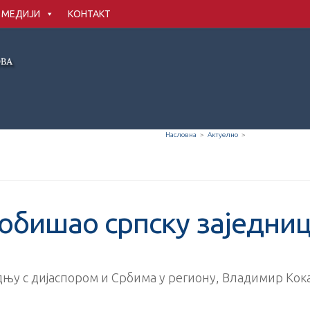
МЕДИЈИ
КОНТАКТ
Насловна
>
Актуелно
>
обишао српску заједниц
њу с дијаспором и Србима у региону, Владимир Кока