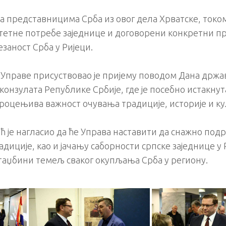
са представницима Срба из овог дела Хрватске, токо
тне потребе заједнице и договорени конкретни прој
заност Срба у Ријеци.
Управе присуствовао је пријему поводом Дана држав
конзулата Републике Србије, где је посебно истакнут
процењива важност очувања традиције, историје и к
ић је нагласио да ће Управа наставити да снажно под
адиције, као и јачању саборности српске заједнице у
таџбини темељ сваког окупљања Срба у региону.