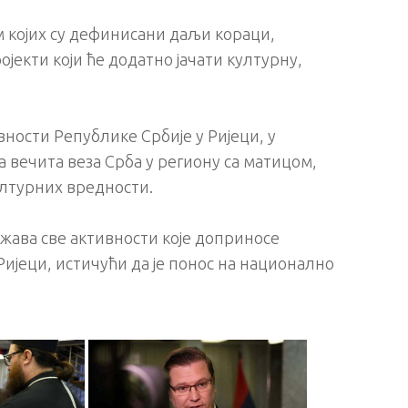
м којих су дефинисани даљи кораци,
екти који ће додатно јачати културну,
ности Републике Србије у Ријеци, у
а вечита веза Срба у региону са матицом,
ултурних вредности.
ржава све активности које доприносе
 Ријеци, истичући да је понос на национално