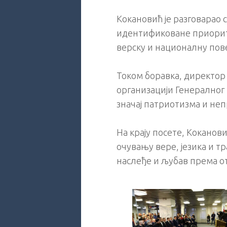
Кокановић је разговарао 
идентификоване приорите
верску и националну пове
Током боравка, директор 
организацији Генералног 
значај патриотизма и не
На крају посете, Коканов
очувању вере, језика и тр
наслеђе и љубав према о