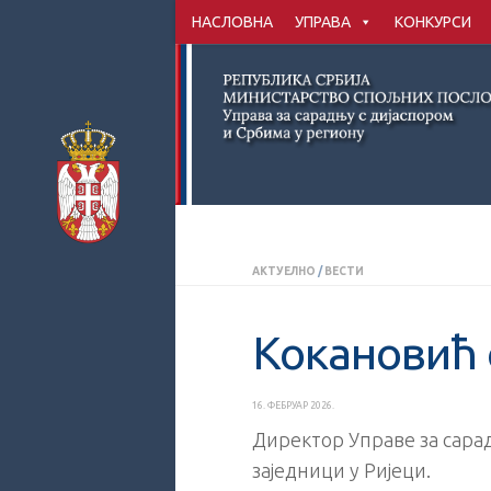
НАСЛОВНА
УПРАВА
КОНКУРСИ
Скип то цонтент
АКТУЕЛНО
/
ВЕСТИ
Кокановић 
16. ФЕБРУАР 2026.
Директор Управе за сарад
заједници у Ријеци.