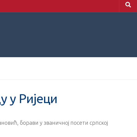
у у Ријеци
новић, борави у званичној посети српској